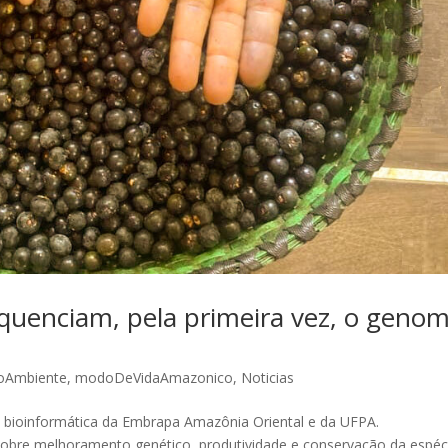
equenciam, pela primeira vez, o geno
oAmbiente
,
modoDeVidaAmazonico
,
Noticias
 bioinformática da Embrapa Amazônia Oriental e da UFPA.
obre melhoramento genético, produtividade e conservação da espéc