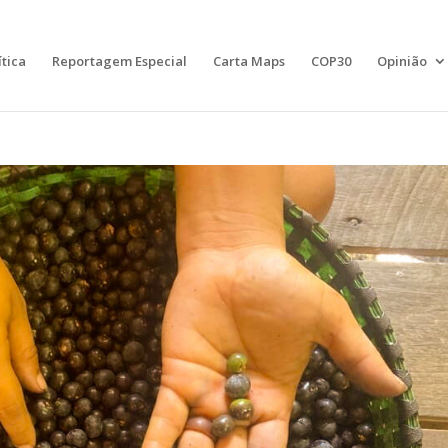
ítica
Reportagem Especial
Carta Maps
COP30
Opinião