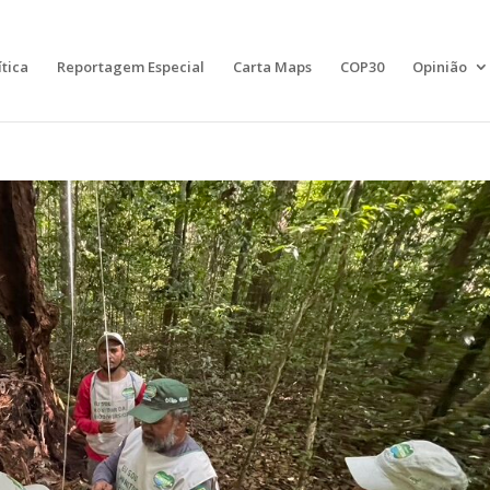
ítica
Reportagem Especial
Carta Maps
COP30
Opinião