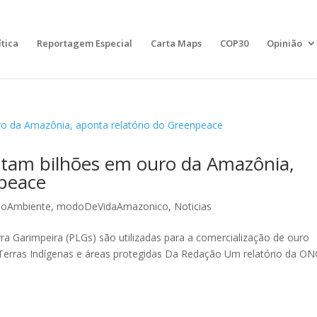
ítica
Reportagem Especial
Carta Maps
COP30
Opinião
tam bilhões em ouro da Amazônia,
npeace
ioAmbiente
,
modoDeVidaAmazonico
,
Noticias
Garimpeira (PLGs) são utilizadas para a comercialização de ouro
Terras Indígenas e áreas protegidas Da Redação Um relatório da O