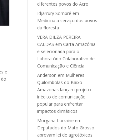
diferentes povos do Acre
Idjarrury Sompré
em
Medicina a serviço dos povos
da floresta
o
VERA DILZA PEREIRA
CALDAS
em
Carta Amazônia
é selecionada para o
Laboratório Colaborativo de
Comunicação e Ciência
es e
Anderson
em
Mulheres
 do
Quilombolas do Baixo
Amazonas lançam projeto
inédito de comunicação
popular para enfrentar
impactos climáticos
Morgana Lorraine
em
Deputados do Mato Grosso
aprovam lei de agrotóxicos