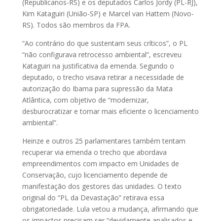
(Republicanos-RS) e os deputados Carlos Jordy (PL-RJ),
Kim Kataguiri (União-SP) e Marcel van Hattem (Novo-
RS). Todos são membros da FPA.
“Ao contrário do que sustentam seus críticos”, o PL
“não configurava retrocesso ambiental”, escreveu
Kataguiri na justificativa da emenda. Segundo o
deputado, o trecho visava retirar a necessidade de
autorização do Ibama para supressão da Mata
Atlântica, com objetivo de “modernizar,
desburocratizar e tornar mais eficiente o licenciamento
ambiental”.
Heinze e outros 25 parlamentares também tentam
recuperar via emenda o trecho que abordava
empreendimentos com impacto em Unidades de
Conservação, cujo licenciamento depende de
manifestação dos gestores das unidades. O texto
original do “PL da Devastação” retirava essa
obrigatoriedade. Lula vetou a mudança, afirmando que
os impactos precisam ser “devidamente analisados e