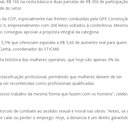
al, R$ 160 na cesta básica e duas parcelas de R$ 350 de participaçã
de do setor.
 da COP, especialmente nas frentes conduzidas pela GPE Construçã
uro II, empreendimento com 206 leitos voltados à conferência. Mesm
 conseguiu aprovar a proposta integral da categoria.
de 5,5% que ofereciam equivalia a R$ 5,60 de aumento real para quem
n Cunha, coordenador do STICMB.
a histórica das mulheres operárias, que hoje são apenas 3% da
eclassificação profissional, permitindo que mulheres deixem de ser
 ser reconhecidas como profissionais qualificadas.
 nosso trabalho da mesma forma que fazem com os homens”, celebr
tocolo de combate ao assédio sexual e moral nas obras. “Antes, se
se calar ou perder o emprego. Hoje, a denúncia é um direito garantido