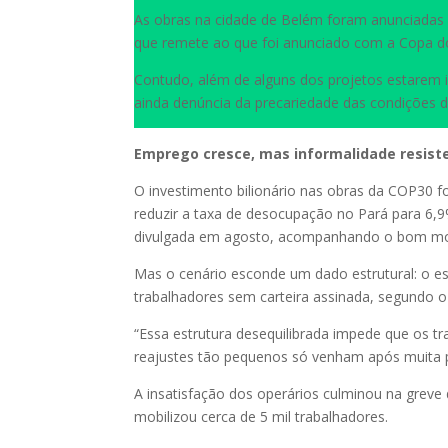
As obras na cidade de Belém foram anunciadas
que remete ao que foi anunciado com a Copa 
Contudo, além de alguns dos projetos estarem
ainda denúncia da precariedade das condições do
Emprego cresce, mas informalidade resist
O investimento bilionário nas obras da COP30 f
reduzir a taxa de desocupação no Pará para 6,
divulgada em agosto, acompanhando o bom mo
Mas o cenário esconde um dado estrutural: o e
trabalhadores sem carteira assinada, segundo o I
“Essa estrutura desequilibrada impede que os 
reajustes tão pequenos só venham após muita p
A insatisfação dos operários culminou na greve 
mobilizou cerca de 5 mil trabalhadores.