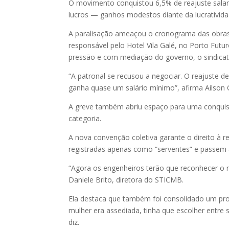
O movimento conquistou 6,5% de reajuste salari
lucros — ganhos modestos diante da lucrativida
A paralisação ameaçou o cronograma das obras
responsável pelo Hotel Vila Galé, no Porto Fut
pressão e com mediação do governo, o sindicato
“A patronal se recusou a negociar. O reajuste 
ganha quase um salário mínimo”, afirma Ailso
A greve também abriu espaço para uma conquist
categoria.
A nova convenção coletiva garante o direito à r
registradas apenas como “serventes” e passem a
“Agora os engenheiros terão que reconhecer o
Daniele Brito, diretora do STICMB.
Ela destaca que também foi consolidado um pro
mulher era assediada, tinha que escolher entre 
diz.