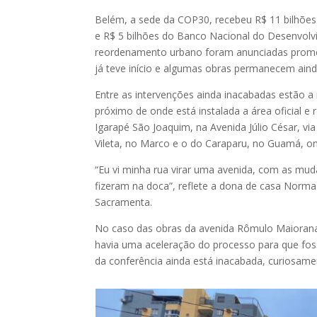
Belém, a sede da COP30, recebeu R$ 11 bilhões 
e R$ 5 bilhões do Banco Nacional do Desenvol
reordenamento urbano foram anunciadas promet
já teve início e algumas obras permanecem ain
Entre as intervenções ainda inacabadas estão 
próximo de onde está instalada a área oficial 
Igarapé São Joaquim, na Avenida Júlio César, vi
Vileta, no Marco e o do Caraparu, no Guamá, o
“Eu vi minha rua virar uma avenida, com as muda
fizeram na doca”, reflete a dona de casa Norma
Sacramenta.
No caso das obras da avenida Rômulo Maiorana
havia uma aceleração do processo para que foss
da conferência ainda está inacabada, curiosam