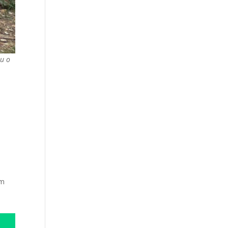
u o
e
am