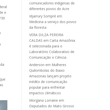
comunicadores indigenas de
deral
diferentes povos do Acre
de e
Idjarrury Sompré
em
P30
Medicina a serviço dos povos
da floresta
m
VERA DILZA PEREIRA
CALDAS
em
Carta Amazônia
a
é selecionada para o
Laboratório Colaborativo de
Comunicação e Ciência
 da
Anderson
em
Mulheres
Quilombolas do Baixo
Amazonas lançam projeto
 que
inédito de comunicação
is
popular para enfrentar
impactos climáticos
Morgana Lorraine
em
Deputados do Mato Grosso