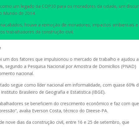
 como um legado da COP30 para os moradores da cidade, um discu
do Mundo de 2014.
 inacabados, houve a remoção de moradores, impactos ambientais e
s trabalhadores da construção civil.
e
oi um dos fatores que impulsionou o mercado de trabalho e ajudou a
9%, segundo a Pesquisa Nacional por Amostra de Domicílios (PNAD)
mento nacional.
stado segue como líder nacional em informalidade, com quase 60% 
nstituto Brasileiro de Geografia e Estatistica (IBGE).
trabalhadores se beneficiem do crescimento econômico e faz com qu
ressão”, avalia Everson Costa, técnico do Dieese-PA.
de nove dias da construção civil, entre 16 e 25 de setembro, que