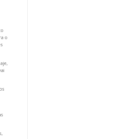
to
ra o
es
aje,
vai
 os
as
s,