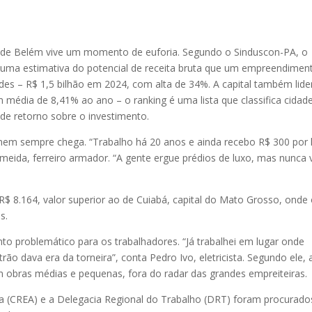
o de Belém vive um momento de euforia. Segundo o Sinduscon-PA, o
 uma estimativa do potencial de receita bruta que um empreendimen
es – R$ 1,5 bilhão em 2024, com alta de 34%. A capital também lide
om média de 8,41% ao ano – o ranking é uma lista que classifica cidad
de retorno sobre o investimento.
nem sempre chega. “Trabalho há 20 anos e ainda recebo R$ 300 por l
meida, ferreiro armador. “A gente ergue prédios de luxo, mas nunca 
 8.164, valor superior ao de Cuiabá, capital do Mato Grosso, onde
s.
nto problemático para os trabalhadores. “Já trabalhei em lugar onde
rão dava era da torneira”, conta Pedro Ivo, eletricista. Segundo ele, 
 obras médias e pequenas, fora do radar das grandes empreiteiras.
 (CREA) e a Delegacia Regional do Trabalho (DRT) foram procurado