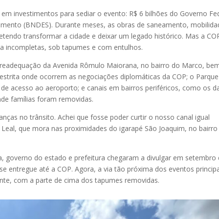
em investimentos para sediar o evento: R$ 6 bilhões do Governo Fe
vimento (BNDES). Durante meses, as obras de saneamento, mobilida
endo transformar a cidade e deixar um legado histórico. Mas a CO
da incompletas, sob tapumes e com entulhos.
a readequação da Avenida Rômulo Maiorana, no bairro do Marco, be
e restrita onde ocorrem as negociações diplomáticas da COP; o Parque
a de acesso ao aeroporto; e canais em bairros periféricos, como os d
nde famílias foram removidas.
nças no trânsito. Achei que fosse poder curtir o nosso canal igual
 Leal, que mora nas proximidades do igarapé São Joaquim, no bairro
, governo do estado e prefeitura chegaram a divulgar em setembro
e entregue até a COP. Agora, a via tão próxima dos eventos principa
ente, com a parte de cima dos tapumes removidas.