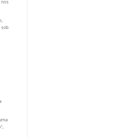
o nos
o,
o sob
a
 uma
”,