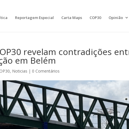
ítica
Reportagem Especial
Carta Maps
COP30
Opinião
COP30 revelam contradições ent
ação em Belém
OP30
,
Noticias
|
0 Comentários