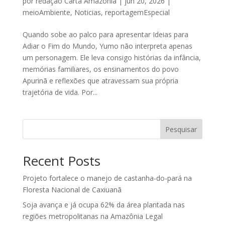
por
redação Carta Amazônia
|
jun 20, 2026
|
meioAmbiente
,
Noticias
,
reportagemEspecial
Quando sobe ao palco para apresentar Ideias para
Adiar o Fim do Mundo, Yumo não interpreta apenas
um personagem. Ele leva consigo histórias da infância,
memórias familiares, os ensinamentos do povo
Apurinã e reflexões que atravessam sua própria
trajetória de vida. Por...
Pesquisar
Recent Posts
Projeto fortalece o manejo de castanha-do-pará na
Floresta Nacional de Caxiuanã
Soja avança e já ocupa 62% da área plantada nas
regiões metropolitanas na Amazônia Legal