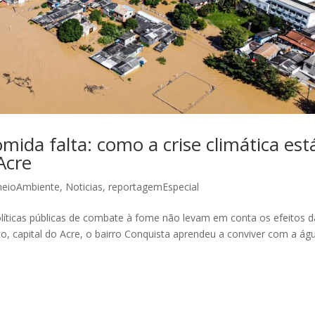
omida falta: como a crise climática est
Acre
eioAmbiente
,
Noticias
,
reportagemEspecial
líticas públicas de combate à fome não levam em conta os efeitos d
o, capital do Acre, o bairro Conquista aprendeu a conviver com a ág