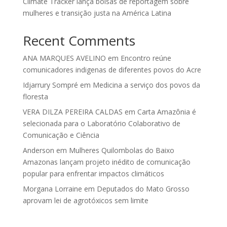
Climate Tracker lança bolsas de reportagem sobre
mulheres e transição justa na América Latina
Recent Comments
ANA MARQUES AVELINO
em
Encontro reúne
comunicadores indigenas de diferentes povos do Acre
Idjarrury Sompré
em
Medicina a serviço dos povos da
floresta
VERA DILZA PEREIRA CALDAS
em
Carta Amazônia é
selecionada para o Laboratório Colaborativo de
Comunicação e Ciência
Anderson
em
Mulheres Quilombolas do Baixo
Amazonas lançam projeto inédito de comunicação
popular para enfrentar impactos climáticos
Morgana Lorraine
em
Deputados do Mato Grosso
aprovam lei de agrotóxicos sem limite