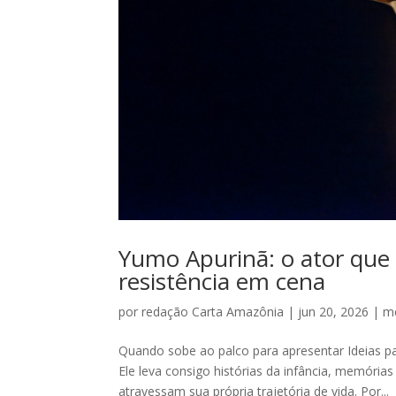
Yumo Apurinã: o ator que
resistência em cena
por
redação Carta Amazônia
|
jun 20, 2026
|
m
Quando sobe ao palco para apresentar Ideias 
Ele leva consigo histórias da infância, memória
atravessam sua própria trajetória de vida. Por...