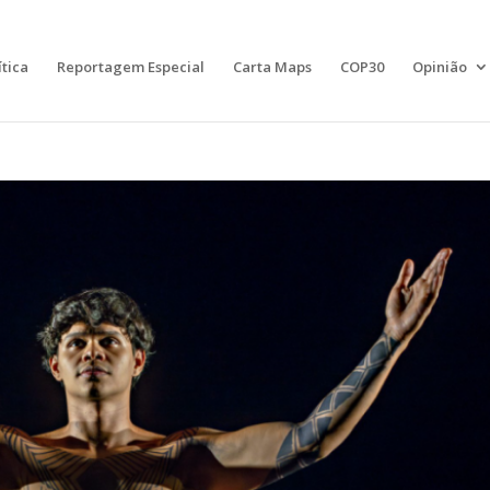
ítica
Reportagem Especial
Carta Maps
COP30
Opinião