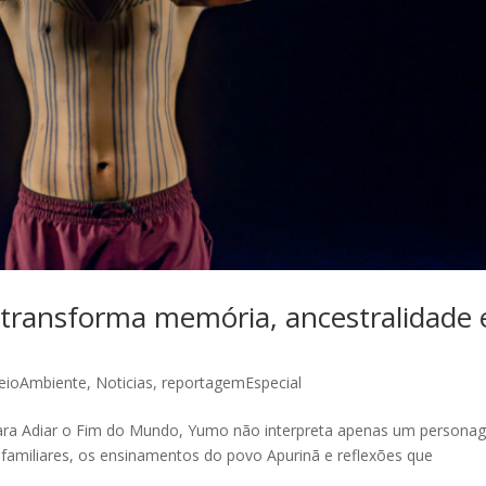
 transforma memória, ancestralidade 
eioAmbiente
,
Noticias
,
reportagemEspecial
para Adiar o Fim do Mundo, Yumo não interpreta apenas um persona
s familiares, os ensinamentos do povo Apurinã e reflexões que