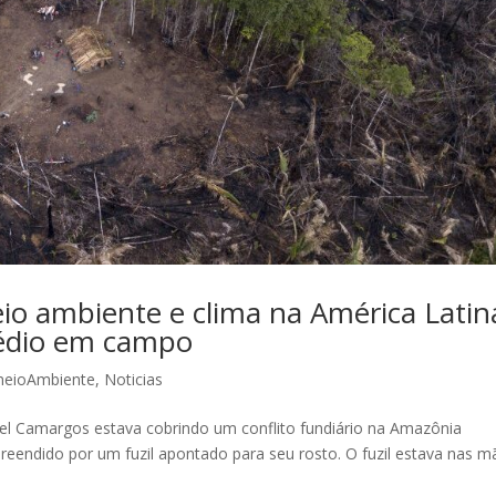
io ambiente e clima na América Latin
édio em campo
eioAmbiente
,
Noticias
aniel Camargos estava cobrindo um conflito fundiário na Amazônia
reendido por um fuzil apontado para seu rosto. O fuzil estava nas 