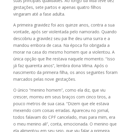
suas principais qualidades. Ao longo da vida teve dez
gestações, sete partos e apenas quatro filhos
vingaram até a fase adulta.
A primeira gravidez foi aos quinze anos, contra a sua
vontade, após ser violentada pelo namorado. Quando
descobriu a gravidez seu pai lhe deu uma surra e a
mandou embora de casa. Na época foi obrigada a
morar na casa do mesmo homem que a violentou. A
única opção que lhe restava naquele momento. “Isso
já faz quarenta anos”, lembra dona Vilma. Após o
nascimento da primeira filha, os anos seguintes foram
marcados pelas nove gestações.
O único “menino homem”, como ela diz, que viu
crescer, morreu em seus braços com cinco tiros, a
pouco metros de sua casa. “Dizem que ele estava
mexendo com coisas erradas. Apareceu no jornal,
todos falavam do CPF cancelado, mas para mim, era
o meu menino ali”, conta, emocionada. O menino que
ela alimentou em seu seio, que viu falar a primeira