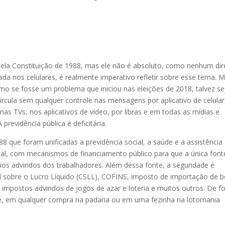
pela Constituição de 1988, mas ele não é absoluto, como nenhum dir
a nos celulares, é realmente imperativo refletir sobre esse tema. 
omo se fosse um problema que iniciou nas eleições de 2018, talvez se
rcula sem qualquer controle nas mensagens por aplicativo de celular
s TVs, nos aplicativos de vídeo, por libras e em todas as mídias e
revidência pública é deficitária.
8 que foram unificadas a previdência social, a saúde e a assistência
al, com mecanismos de financiamento público para que a única font
rios advindos dos trabalhadores. Além dessa fonte, a seguridade é
al sobre o Lucro Líquido (CSLL), COFINS, imposto de importação de 
, impostos advindos de jogos de azar e loteria e muitos outros. De 
de, em qualquer compra na padaria ou em uma fezinha na lotomania