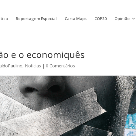
ítica
Reportagem Especial
Carta Maps
COP30
Opinião
ão e o economiquês
aldoPaulino
,
Noticias
|
0 Comentários