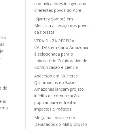
comunicadores indigenas de
diferentes povos do Acre
Idjarrury Sompré
em
Medicina a serviço dos povos
da floresta
eito
VERA DILZA PEREIRA
Mas
CALDAS
em
Carta Amazônia
ja
é selecionada para o
,
Laboratório Colaborativo de
Comunicação e Ciência
Anderson
em
Mulheres
Quilombolas do Baixo
e de
Amazonas lançam projeto
inédito de comunicação
bens
popular para enfrentar
forma
impactos climáticos
Morgana Lorraine
em
Deputados do Mato Grosso