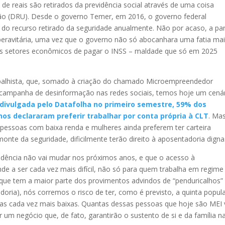
de reais são retirados da previdência social através de uma coisa
ão (DRU). Desde o governo Temer, em 2016, o governo federal
o recurso retirado da seguridade anualmente. Não por acaso, a par
peravitária, uma vez que o governo não só abocanhara uma fatia ma
os setores econômicos de pagar o INSS – maldade que só em 2025
abalhista, que, somado à criação do chamado Microempreendedor
a campanha de desinformação nas redes sociais, temos hoje um cená
divulgada pelo Datafolha no primeiro semestre, 59% dos
anos declararam preferir trabalhar por conta própria à CLT
. Ma
pessoas com baixa renda e mulheres ainda preferem ter carteira
nte da seguridade, dificilmente terão direito à aposentadoria digna
dência não vai mudar nos próximos anos, e que o acesso à
e a ser cada vez mais difícil, não só para quem trabalha em regime
(que tem a maior parte dos provimentos advindos de “penduricalhos”
ria), nós corremos o risco de ter, como é previsto, a quinta popul
as cada vez mais baixas. Quantas dessas pessoas que hoje são MEI
 um negócio que, de fato, garantirão o sustento de si e da família n