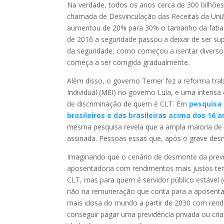
Na verdade, todos os anos cerca de 300 bilhões 
chamada de Desvinculação das Receitas da Uni
aumentou de 20% para 30% o tamanho da fatia d
de 2016 a seguridade passou a deixar de ser su
da seguridade, como começou a isentar divers
começa a ser corrigida gradualmente.
Além disso, o governo Temer fez a reforma tr
Individual (MEI) no governo Lula, e uma intens
de discriminação de quem é CLT. Em
pesquisa 
brasileiros e das brasileiras acima dos 16 
mesma pesquisa revela que a ampla maioria de 
assinada. Pessoas essas que, após o grave desmo
Imaginando que o cenário de desmonte da previ
aposentadoria com rendimentos mais justos tend
CLT, mas para quem é servidor público estável 
não na remuneração que conta para a aposentado
mais idosa do mundo a partir de 2030 com rend
conseguir pagar uma previdência privada ou criar