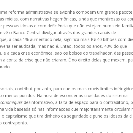
 uma reforma administrativa se avizinha compõem um grande pacote
ovas mídias, com narrativas hegemônicas, ainda que mentirosas ou c
r pessoas idosas e com deficiência que não estejam num seio famili
e vê o Banco Central divulgar através dos grandes canais de
 que, a cada 1% aumentado nela, significa mais R$ 40 bilhões com dív
deveria ser auditada, mas não é. Então, todos os anos, 43% do que
, e a cada crise econômica, são os bolsos do trabalhador, das pess
 a conta da crise que não criaram. É no direito delas que mexem, pa
rado.
ociais, contribui, portanto, para que os mais cruéis limites infringido
ito menos punidos. Na hora de esconder as crueldades do sistema
economiquês
desinformativo, a falta de espaço para o contraditório, 
uma vida baseada só nas informações que majoritariamente circulam 
 o capitalismo que tira dinheiro da seguridade e pune os idosos da c
o contraponto.