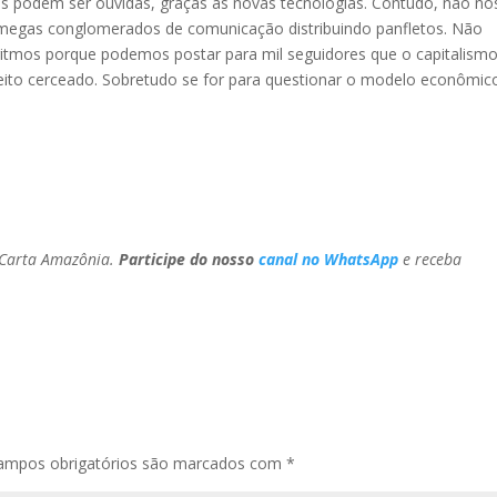
es podem ser ouvidas, graças às novas tecnologias. Contudo, não no
megas conglomerados de comunicação distribuindo panfletos. Não
tmos porque podemos postar para mil seguidores que o capitalismo
ireito cerceado. Sobretudo se for para questionar o modelo econômic
 Carta Amazônia.
Participe do nosso
canal no WhatsApp
e receba
ampos obrigatórios são marcados com
*