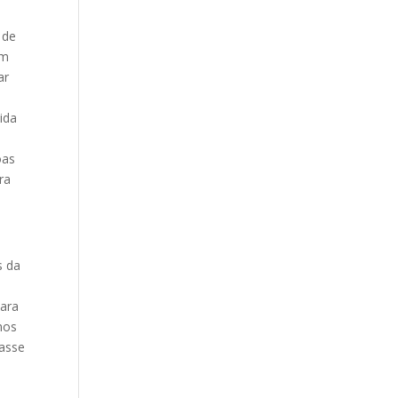
 de
om
ar
ida
oas
ra
s da
para
nos
lasse