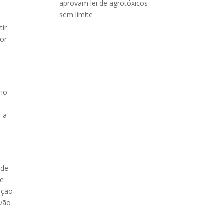
aprovam lei de agrotóxicos
sem limite
tir
ior
rio
s a
.
 de
 e
ação
 vão
a