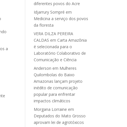
diferentes povos do Acre
Idjarrury Sompré
em
Medicina a serviço dos povos
o
da floresta
indo
VERA DILZA PEREIRA
CALDAS
em
Carta Amazônia
é selecionada para o
sos a
Laboratório Colaborativo de
Comunicação e Ciência
Anderson
em
Mulheres
Quilombolas do Baixo
Amazonas lançam projeto
inédito de comunicação
popular para enfrentar
nte
impactos climáticos
Morgana Lorraine
em
Deputados do Mato Grosso
aprovam lei de agrotóxicos