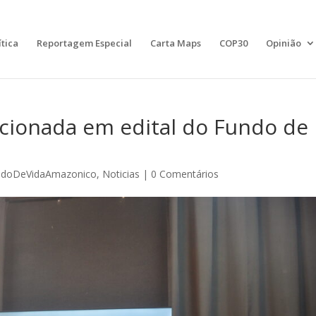
ítica
Reportagem Especial
Carta Maps
COP30
Opinião
ecionada em edital do Fundo de
doDeVidaAmazonico
,
Noticias
|
0 Comentários