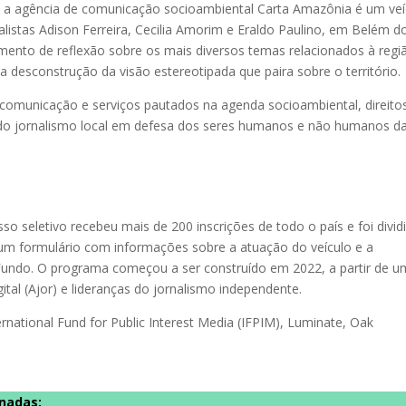
, a agência de comunicação socioambiental Carta Amazônia é um veí
listas Adison Ferreira, Cecilia Amorim e Eraldo Paulino, em Belém d
umento de reflexão sobre os mais diversos temas relacionados à regi
a desconstrução da visão estereotipada que paira sobre o território.
omunicação e serviços pautados na agenda socioambiental, direito
o do jornalismo local em defesa dos seres humanos e não humanos d
o seletivo recebeu mais de 200 inscrições de todo o país e foi divid
 um formulário com informações sobre a atuação do veículo e a
Fundo. O programa começou a ser construído em 2022, a partir de 
ital (Ajor) e lideranças do jornalismo independente.
national Fund for Public Interest Media (IFPIM), Luminate, Oak
onadas: