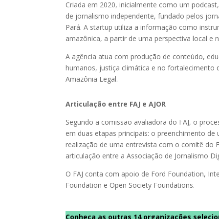
Criada em 2020, inicialmente como um podcast
de jornalismo independente, fundado pelos jorna
Pará. A startup utiliza a informação como instr
amazônica, a partir de uma perspectiva local e n
A agência atua com produção de conteúdo, educ
humanos, justiça climática e no fortaleciment
Amazônia Legal.
Articulação entre FAJ e AJOR
Segundo a comissão avaliadora do FAJ, o process
em duas etapas principais: o preenchimento de
realização de uma entrevista com o comitê do 
articulação entre a Associação de Jornalismo Dig
O FAJ conta com apoio de Ford Foundation, Inter
Foundation e Open Society Foundations.
Conheça as outras 14 organizações seleci