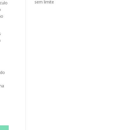
sem limite
culo
o
ão
s
a
ido
uma