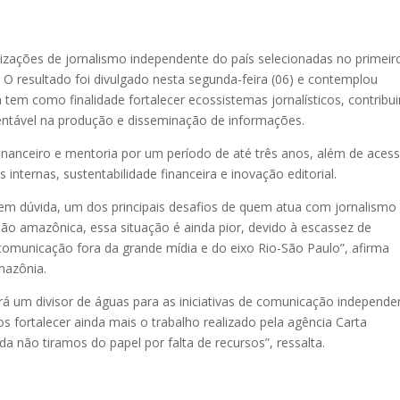
izações de jornalismo independente do país selecionadas no primeir
. O resultado foi divulgado nesta segunda-feira (06) e contemplou
a tem como finalidade fortalecer ecossistemas jornalísticos, contribu
tentável na produção e disseminação de informações.
al, financeiro e mentoria por um período de até três anos, além de aces
internas, sustentabilidade financeira e inovação editorial.
 sem dúvida, um dos principais desafios de quem atua com jornalismo
ião amazônica, essa situação é ainda pior, devido à escassez de
comunicação fora da grande mídia e do eixo Rio-São Paulo”, afirma
mazônia.
rá um divisor de águas para as iniciativas de comunicação independe
s fortalecer ainda mais o trabalho realizado pela agência Carta
a não tiramos do papel por falta de recursos”, ressalta.