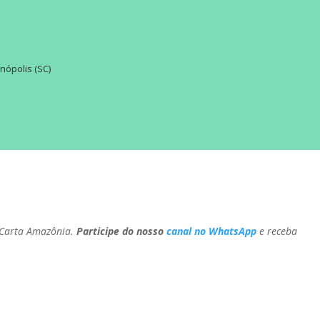
nópolis (SC)
 Carta Amazônia.
Participe do nosso
canal no WhatsApp
e receba