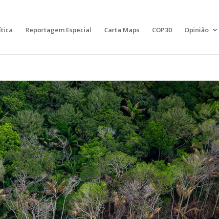
ítica
Reportagem Especial
Carta Maps
COP30
Opinião