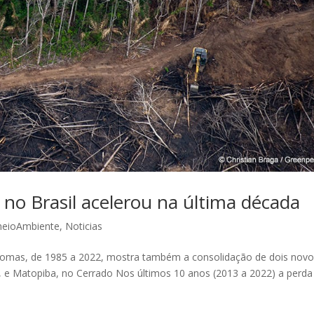
 no Brasil acelerou na última década
eioAmbiente
,
Noticias
omas, de 1985 a 2022, mostra também a consolidação de dois nov
e Matopiba, no Cerrado Nos últimos 10 anos (2013 a 2022) a perda