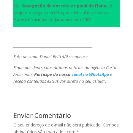
10.
Revogação do decreto original da Flona:
O
projeto revoga o decreto presidencial que criou a
Floresta Nacional do Jamanxim em 2006.
____________________________________________
Foto de capa: Daniel Beltrá/Greenpeace.
Fique por dentro das últimas notícias da agência Carta
Amazônia.
Participe do nosso
canal no WhatsApp
e
receba conteúdos exclusivos direto no seu celula
r.
Enviar Comentário
O seu endereço de e-mail não será publicado.
Campos
obrigatórios são marcados com
*