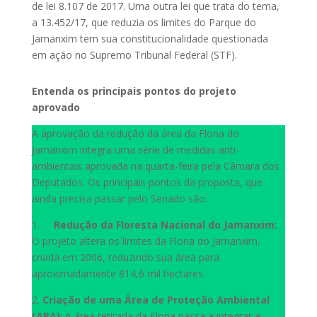
de lei 8.107 de 2017. Uma outra lei que trata do tema,
a 13.452/17, que reduzia os limites do Parque do
Jamanxim tem sua constitucionalidade questionada
em ação no Supremo Tribunal Federal (STF).
Entenda os principais pontos do projeto
aprovado
A aprovação da redução da área da Flona do
Jamanxim integra uma série de medidas anti-
ambientais aprovada na quarta-feira pela Câmara dos
Deputados. Os principais pontos da proposta, que
ainda precisa passar pelo Senado são:
1.
Redução da Floresta Nacional do Jamanxim:
O projeto altera os limites da Flona do Jamanxim,
criada em 2006, reduzindo sua área para
aproximadamente 814,6 mil hectares.
2.
Criação de uma Área de Proteção Ambiental
(APA)
: A área retirada da Flona passa a integrar a