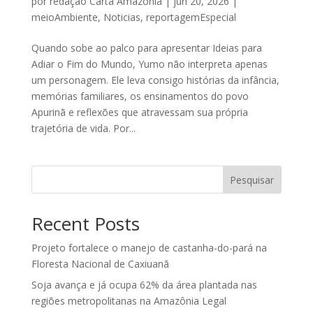
por
redação Carta Amazônia
|
jun 20, 2026
|
meioAmbiente
,
Noticias
,
reportagemEspecial
Quando sobe ao palco para apresentar Ideias para
Adiar o Fim do Mundo, Yumo não interpreta apenas
um personagem. Ele leva consigo histórias da infância,
memórias familiares, os ensinamentos do povo
Apurinã e reflexões que atravessam sua própria
trajetória de vida. Por...
Pesquisar
Recent Posts
Projeto fortalece o manejo de castanha-do-pará na
Floresta Nacional de Caxiuanã
Soja avança e já ocupa 62% da área plantada nas
regiões metropolitanas na Amazônia Legal