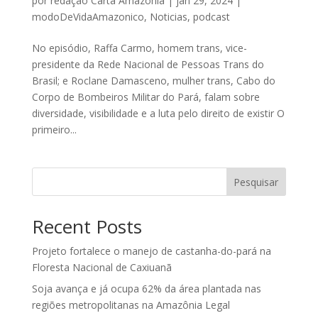
por
redação Carta Amazônia
|
jan 29, 2024
|
modoDeVidaAmazonico
,
Noticias
,
podcast
No episódio, Raffa Carmo, homem trans, vice-
presidente da Rede Nacional de Pessoas Trans do
Brasil; e Roclane Damasceno, mulher trans, Cabo do
Corpo de Bombeiros Militar do Pará, falam sobre
diversidade, visibilidade e a luta pelo direito de existir O
primeiro...
Pesquisar
Recent Posts
Projeto fortalece o manejo de castanha-do-pará na
Floresta Nacional de Caxiuanã
Soja avança e já ocupa 62% da área plantada nas
regiões metropolitanas na Amazônia Legal